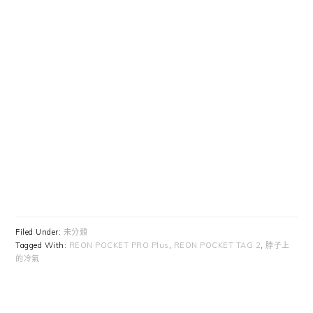
Filed Under:
未分類
Tagged With:
REON POCKET PRO Plus
,
REON POCKET TAG 2
,
脖子上
的冷氣