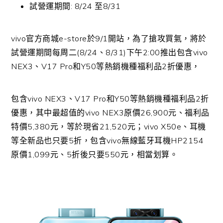
試營運期間: 8/24 至8/31
vivo
官方商城
e-store
於
9/1
開站，為了搶攻買氣，將於
試營運期間每周二
(8/24
、
8/31)
下午
2:00
推出包含
vivo
NEX3
、
V17 Pro
和
Y50
等熱銷機種福利品
2
折優惠，
包含vivo NEX3、V17 Pro和Y50等熱銷機種福利品2折
優惠，其中最超值的vivo NEX3原價26,900元、福利品
特價5,380元，等於現省21,520元；vivo X50e、耳機
等全新品也只要5折，包含vivo無線藍牙耳機HP2154
原價1,099元、5折後只要550元，相當划算。