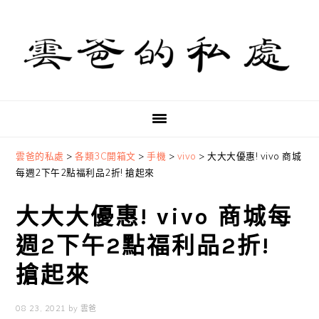
Skip
Skip
Skip
to
to
to
primary
main
primary
navigation
content
sidebar
雲爸的私處
>
各類3C開箱文
>
手機
>
vivo
>
大大大優惠! vivo 商城
每週2下午2點福利品2折! 搶起來
大大大優惠! vivo 商城每
週2下午2點福利品2折!
搶起來
08 23, 2021
by
雲爸