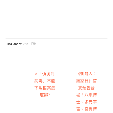
Filed Under:
vivo
,
手機
Previous
Next
« 「偵測到
《蜘蛛人：
Post:
Post:
病毒」不能
無家日》首
下載檔案怎
支預告登
麼辦?
場！八爪博
士、多元宇
宙、奇異博