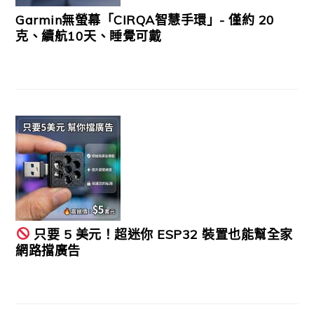
Garmin無螢幕「CIRQA智慧手環」- 僅約 20
克、續航10天、睡覺可戴
只要 5 美元！超迷你 ESP32 裝置也能幫全家
網路擋廣告