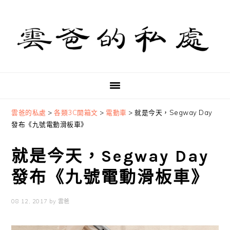
Skip
Skip
Skip
to
to
to
primary
main
primary
navigation
content
sidebar
雲爸的私處
>
各類3C開箱文
>
電動車
>
就是今天，Segway Day
發布《九號電動滑板車》
就是今天，Segway Day
發布《九號電動滑板車》
08 12, 2017
by
雲爸