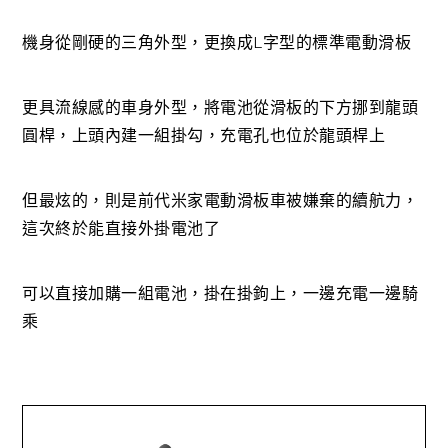
機身從剛硬的三角外型，更換成L字型的標準電動滑板
更具流線感的車身外型，將電池從滑板的下方挪到龍頭
圓桿，上頭內建一組掛勾，充電孔也位於龍頭桿上
但最炫的，則是前代米家電動滑板車被嫌棄的續航力，
這次終於能直接外掛電池了
可以直接加購一組電池，掛在掛鉤上，一邊充電一邊騎
乘