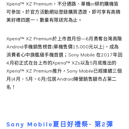
Xperia
™
XZ Premium
，不分通路、單機
or
綁約購機皆
可參加，於官方活動網站登錄購買憑證，即可享有高精
美好禮四選一，數量有限送完為止。
Xperia™ XZ Premium
於上市首月份
—6
月勇奪台灣高階
Android
手機銷售榜首
(
單機售價
15,000
元以上
)
，成為
消費者心中旗艦級手機首選；
Sony Mobile
在
2017
年因
4
月初正式在台上市的
Xperia
™
XZs
以及
5
月底推出的
Xperia
™
XZ Premium
推升，
Sony Mobile
已經連續三個
月
(4
月、
5
月、
6
月
)
位居
Android
陣營銷售額市占第二
名！
Sony Mobile
夏日好禮祭- 第
2
彈