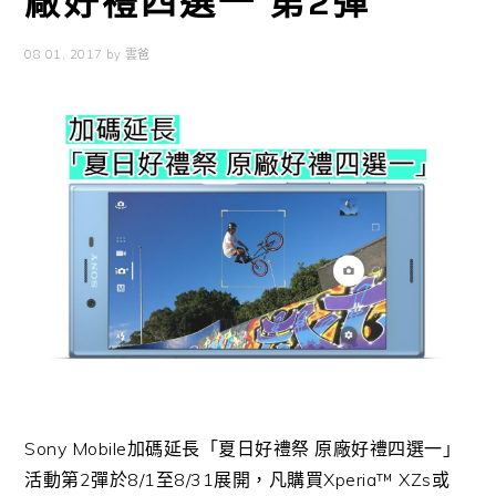
廠好禮四選一 第2彈
08 01, 2017
by
雲爸
Sony Mobile
加碼延長「夏日好禮祭 原廠好禮四選一」
活動第
2
彈於
8/1
至
8/31
展開，凡購買
Xperia
™
XZs
或