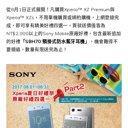
從
8
月
1
日正式展開！凡購買
Xperia
™
XZ Premium
與
Xperia
™
XZs
，不限單機購買或綁約購機，上網登錄完
成，即可享有精美好禮四選一，買就送價值皆為
NT$2,000
以上的
Sony Mobile
原廠好禮，包含最新追加
的好禮
「
SBH70
頸掛式防水藍牙耳機」
，機會難得不
要錯過，數量有限送完為止！