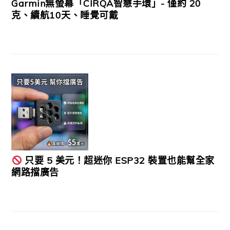
Garmin無螢幕「CIRQA智慧手環」- 僅約 20
克、續航10天、睡覺可戴
只要 5 美元！超迷你 ESP32 裝置也能幫全家
網路擋廣告