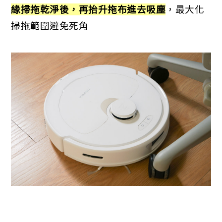
緣掃拖乾淨後，再抬升拖布進去吸塵
，最大化
掃拖範圍避免死角