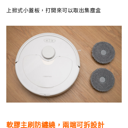
上掀式小蓋板，打開來可以取出集塵盒
軟膠主刷防纏繞，兩端可拆設計