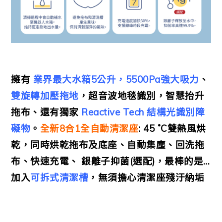
擁有
業界最大水箱5公升，5500Pa強大吸力
、
雙旋轉加壓拖地
，超音波地毯識別，智慧抬升
拖布、還有獨家
Reactive Tech 結構光識別障
礙物
。
全新8合1全自動清潔座
: 45 ˚C雙熱風烘
乾，同時烘乾拖布及底座、自動集塵、回洗拖
布、快速充電、 銀離子抑菌(選配)，最棒的是…
加入
可拆式清潔槽
，無須擔心清潔座殘汙納垢