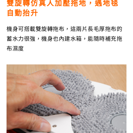
雙旋轉仿真人加壓拖地，遇地毯
自動抬升
機身可搭載雙旋轉拖布，這兩片長毛厚拖布的
蓄水力很強，機身也內建水箱，能隨時補充拖
布濕度