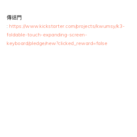
傳送門
:
https://www.kickstarter.com/projects/kwumsy/k3-
foldable-touch-expanding-screen-
keyboard/pledge/new?clicked_reward=false