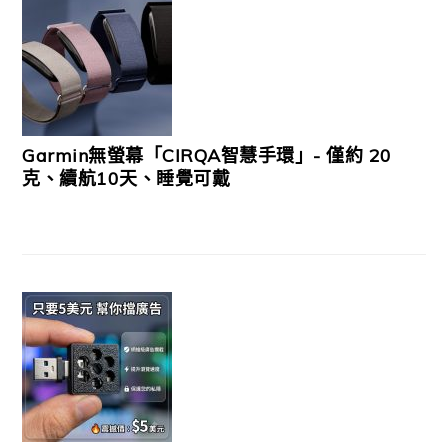
Garmin無螢幕「CIRQA智慧手環」- 僅約 20
克、續航10天、睡覺可戴