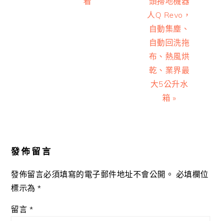
看
頭掃地機器
人Q Revo，
自動集塵、
自動回洗拖
布、熱風烘
乾、業界最
大5公升水
箱 »
Reader
Interactions
發佈留言
發佈留言必須填寫的電子郵件地址不會公開。
必填欄位
標示為
*
留言
*