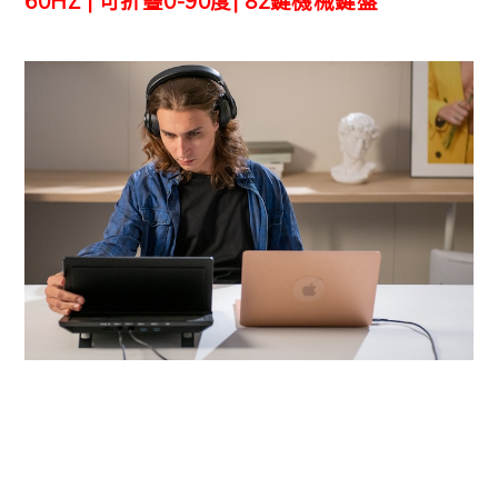
60HZ | 可折疊0-90度| 82鍵機械鍵盤