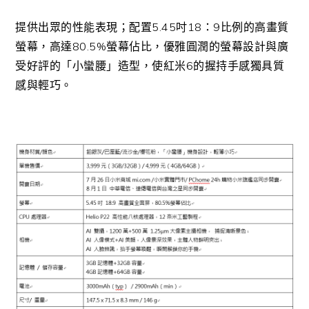
提供出眾的性能表現；配置5.45吋18：9比例的高畫質
螢幕，高達80.5%螢幕佔比，優雅圓潤的螢幕設計與廣
受好評的「小蠻腰」造型，使紅米6的握持手感獨具質
感與輕巧。