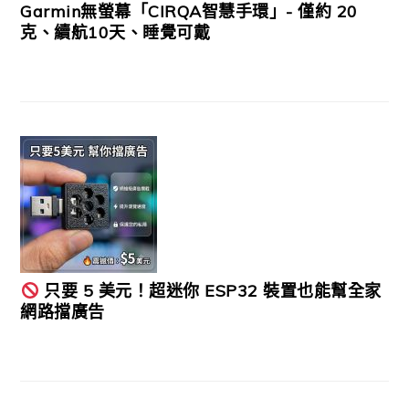
Garmin無螢幕「CIRQA智慧手環」- 僅約 20
克、續航10天、睡覺可戴
只要 5 美元！超迷你 ESP32 裝置也能幫全家
網路擋廣告