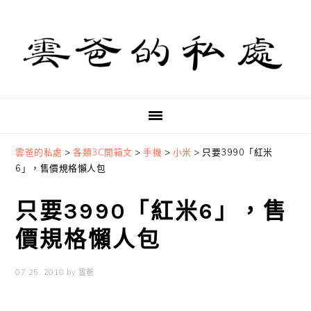
Skip
Skip
Skip
to
to
to
primary
main
primary
navigation
content
sidebar
雲爸的私處
>
各類3C開箱文
>
手機
>
小米
>
只要3990「紅米
6」，售價規格懶人包
只要3990「紅米6」，售
價規格懶人包
07 25, 2018
by
雲爸