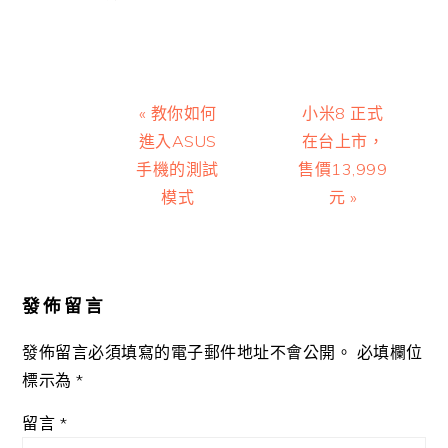
Previous
Next
« 教你如何
小米8 正式
Post:
Post:
進入ASUS
在台上市，
手機的測試
售價13,999
模式
元 »
Reader
Interactions
發佈留言
發佈留言必須填寫的電子郵件地址不會公開。
必填欄位
標示為
*
留言
*