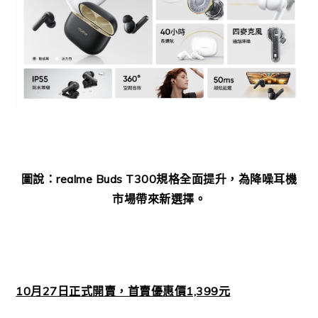
圖說：
realme Buds T300
規格全面提升，為降噪耳機
市場帶來新選擇。
10
月
27
日正式開賣，首賣優惠價
1,399
元