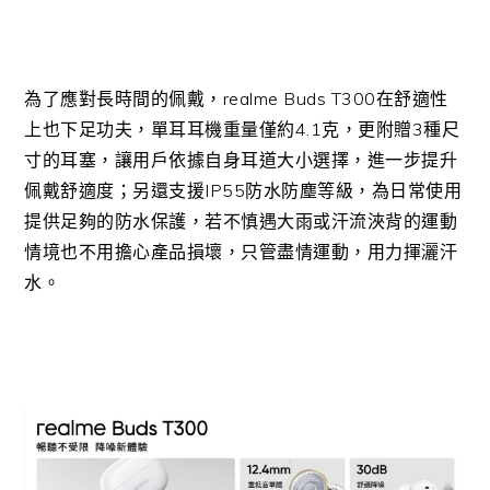
為了應對長時間的佩戴，
realme Buds T300
在舒適性
上也下足功夫，單耳耳機重量僅約
4.1
克，更附贈
3
種尺
寸的耳塞，讓用戶依據自身耳道大小選擇，進一步提升
佩戴舒適度；另還支援
IP55
防水防塵等級，為日常使用
提供足夠的防水保護，若不慎遇大雨或汗流浹背的運動
情境也不用擔心產品損壞，只管盡情運動，用力揮灑汗
水。