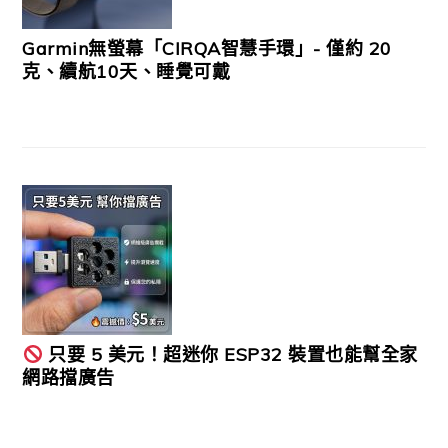
Garmin無螢幕「CIRQA智慧手環」- 僅約 20
克、續航10天、睡覺可戴
只要 5 美元！超迷你 ESP32 裝置也能幫全家
網路擋廣告