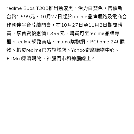
realme Buds T300
推出動感黑、活力白雙色，售價新
台幣
1,599
元，
10
月
27
日起於
realme
品牌通路及電商合
作夥伴平台陸續開賣，在
10
月
27
日至
11
月
2
日期間購
買，享首賣優惠價
1,399
元，購買可至
realme
品牌專
櫃、
realme
網路商店、
momo
購物網、
PChome 24h
購
物、蝦皮
realme
官方旗艦店、
Yahoo
奇摩購物中心、
ETMall
東森購物、神腦門市和神腦線上。