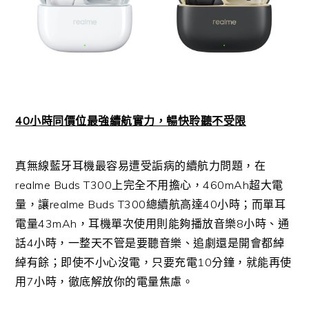
40
小時同價位最強續航實力，暢快聆聽不受限
真無線藍牙耳機最容易遭受詬病的續航力問題，在
realme Buds T300
上完全不用擔心，
460mAh
超大電
量，讓
realme Buds T300
總續航高達
40
小時；而單耳
電量
43mAh
，耳機單次使用則能夠播放音樂
8
小時、通
話
4
小時，一整天不管是要聽音樂、追劇還是開會都綽
綽有餘；即使不小心沒電，只要充電
10
分鐘，就能再使
用
7
小時，徹底解放你的電量焦慮。