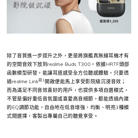
除了音質進一步提升之外，更是將旗艦真無線耳機才有
的空間音效下放到
realme Buds T300
，依據
HRTF
頭部
函數模型研發，能讓耳道感受全方位聽感體驗，只要透
註
1
過
realme Link
開啟便能馬上享受影院級沉浸音效；
而為滿足不同音效喜好的用戶，也提供多項自選模式，
不管是偏好重低音氛圍或喜愛高音細節，都能透過內建
的
EQ
調節功能，自由地在低音增強、均衡、明亮
3
種模
式間選擇，客製出專屬自己的聽覺享受。