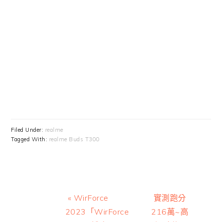
Filed Under:
realme
Tagged With:
realme Buds T300
Previous
Next
« WirForce
實測跑分
Post:
Post:
2023「WirForce
216萬~高