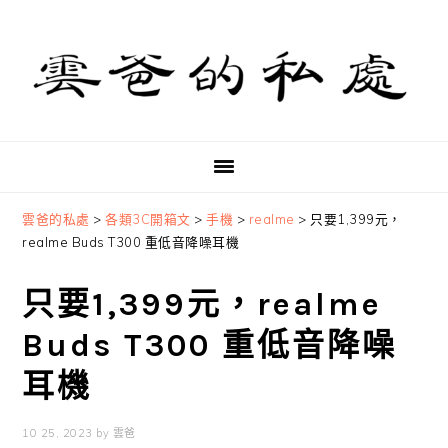
Skip
Skip
Skip
to
to
to
primary
main
primary
navigation
content
sidebar
雲爸的私處
>
各類3C開箱文
>
手機
>
realme
>
只要1,399元，
realme Buds T300 重低音降噪耳機
只要1,399元，realme
Buds T300 重低音降噪
耳機
10 25, 2023
by
雲爸