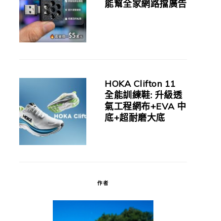
能幫全家網路擋廣告
HOKA Clifton 11
全能訓練鞋: 升級透
氣工程網布+EVA 中
底+超耐磨大底
作者