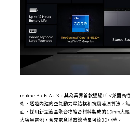
realme Buds Air 3，其為業界首款通過T
術，透過內建的空氣動力學結構和抗風噪演算法，
面，採用新型液晶聚合物複合材料製成的10mm大驅
大容量電池，含充電盒播放總時長可達30小時。