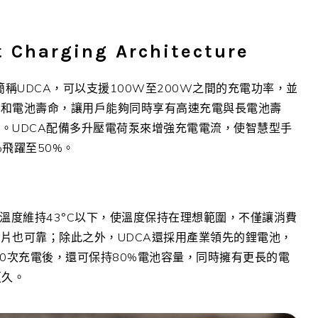
t Charging Architecture
光速閃充架構)，簡稱UDCA，可以支援100W至200W之間的充電功率，並
性和電池壽命，讓用戶能夠同時享有高速充電與長電池壽
。UDCA配備多升壓電荷泵來增強充電電流，使智慧型手
飛躍至50%。
溫度維持43°C以下，使溫度保持在理想範圍，不僅讓消費
片也可靠；除此之外，UDCA還採用產業領先的鋰電池，
0次充電後，還可保持80%電池容量，同時擁有更長的電
更久。