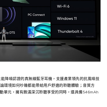
ÜV萊茵高性能降噪認證的真無線藍牙耳機，支援產業領先的抗風噪技
無論環境如何吵雜都能帶給用戶舒適的聆聽體驗；音質方
動單元，擁有飽滿深沉聆聽享受的同時，還具備546mAh