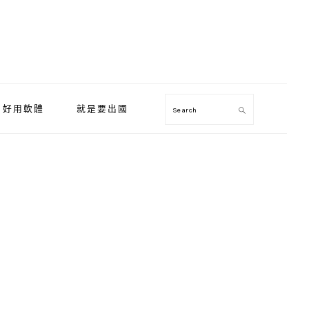
好用軟體
就是要出國
Search
Primary
Sidebar