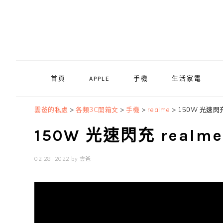
Skip
Skip
Skip
to
to
to
primary
main
primary
navigation
content
sidebar
首頁
APPLE
手機
生活家電
雲爸的私處
>
各類3C開箱文
>
手機
>
realme
>
150W 光速閃充 
150W 光速閃充 realme 
02 28, 2022
by
雲爸