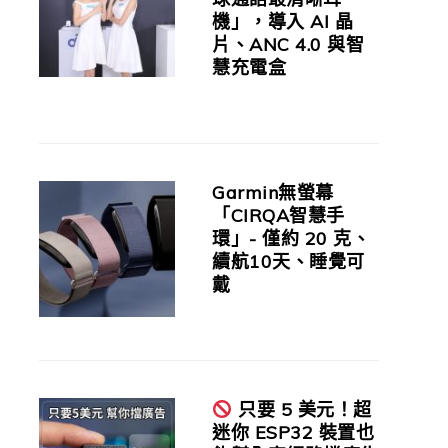
機」，導入 AI 晶
片、ANC 4.0 與智
慧充電盒
Garmin無螢幕
「CIRQA智慧手
環」- 僅約 20 克、
續航10天、睡覺可
戴
只要 5 美元！超
迷你 ESP32 裝置也