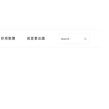
好用軟體
就是要出國
Search
Primary
Sidebar