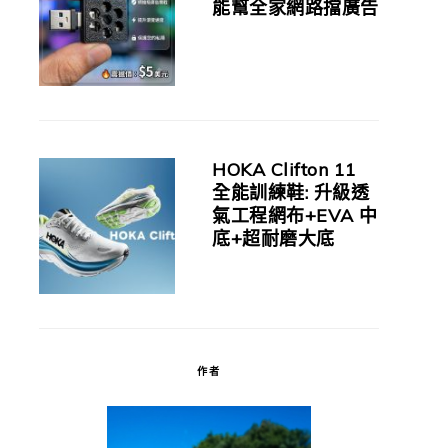
能幫全家網路擋廣告
HOKA Clifton 11
全能訓練鞋: 升級透
氣工程網布+EVA 中
底+超耐磨大底
作者