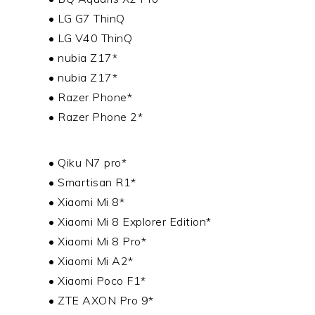
• LG G7 ThinQ
• LG V40 ThinQ
• nubia Z17*
• nubia Z17*
• Razer Phone*
• Razer Phone 2*
• Qiku N7 pro*
• Smartisan R1*
• Xiaomi Mi 8*
• Xiaomi Mi 8 Explorer Edition*
• Xiaomi Mi 8 Pro*
• Xiaomi Mi A2*
• Xiaomi Poco F1*
• ZTE AXON Pro 9*