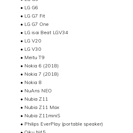
• LG G6
• LG G7 Fit
• LG G7 One
• LG isai Beat LGV34
• LG V20
• LG V30
• Meitu T9
• Nokia 6 (2018)
• Nokia 7 (2018)
• Nokia 8
• NuAns NEO
• Nubia Z11
• Nubia Z11 Max
• Nubia Z11miniS
• Philips EverPlay (portable speaker)
• Qiku N45