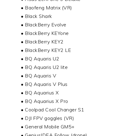
• Baofeng Matrix (VR)
• Black Shark
• BlackBerry Evolve
• BlackBerry KEYone
• BlackBerry KEY2
• BlackBerry KEY2 LE
• BQ Aquaris U2
• BQ Aquaris U2 lite
• BQ Aquaris V
• BQ Aquaris V Plus
• BQ Aquarius X
• BQ Aquarius X Pro
• Coolpad Cool Changer S1
• DJI FPV goggles (VR)
• General Mobile GM5+
• GeniusIDEA Follow (drone)