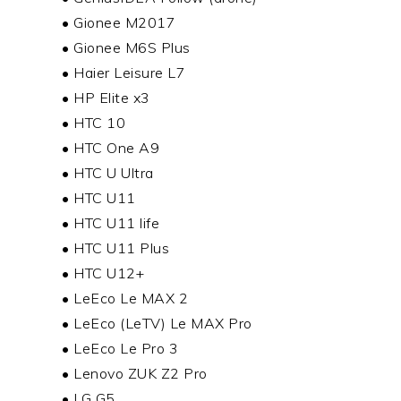
• Gionee M2017
• Gionee M6S Plus
• Haier Leisure L7
• HP Elite x3
• HTC 10
• HTC One A9
• HTC U Ultra
• HTC U11
• HTC U11 life
• HTC U11 Plus
• HTC U12+
• LeEco Le MAX 2
• LeEco (LeTV) Le MAX Pro
• LeEco Le Pro 3
• Lenovo ZUK Z2 Pro
• LG G5