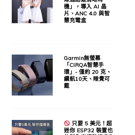
機」，導入 AI 晶
片、ANC 4.0 與智
慧充電盒
Garmin無螢幕
「CIRQA智慧手
環」- 僅約 20 克、
續航10天、睡覺可
戴
只要 5 美元！超
迷你 ESP32 裝置也