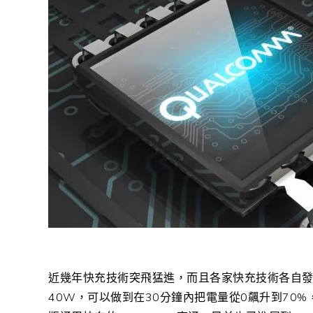
近幾年快充技術突飛猛進，而且各家快充技術各自發展，華
40W，可以做到在30分鐘內把電量從0飆升到70%，OPP