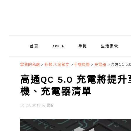
Skip
Skip
Skip
to
to
to
primary
main
primary
navigation
content
sidebar
首頁
APPLE
手機
生活家電
雲爸的私處
>
各類3C開箱文
>
手機周邊
>
充電器
>
高通QC 5
高通QC 5.0 充電將提升
機、充電器清單
10 28, 2018
by
雲爸