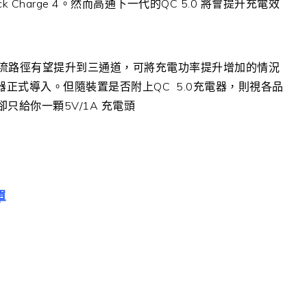
k Charge 4。然而高通下一代的QC 5.0 將會提升充電效
電的電流路徑有望提升到三通道，可將充電功率提升增加的情況
器正式導入。但隨裝置是否附上QC 5.0充電器，則視各品
只給你一顆5V/1A 充電頭
單