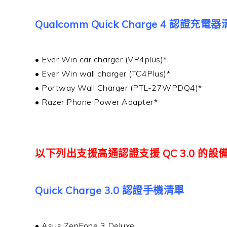
Qualcomm Quick Charge 4 認證充電
• Ever Win car charger (VP4plus)*
• Ever Win wall charger (TC4Plus)*
• Portway Wall Charger (PTL-27WPDQ4)*
• Razer Phone Power Adapter*
以下列出支援高通認證支援 QC 3.0 的設
Quick Charge 3.0 認證手機清單
• Asus ZenFone 3 Deluxe