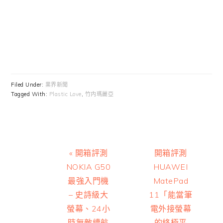
Filed Under:
業界新聞
Tagged With:
Plastic Love
,
竹内瑪麗亞
Previous
Next
« 開箱評測
開箱評測
Post:
Post:
NOKIA G50
HUAWEI
最強入門機
MatePad
– 史詩級大
11「能當筆
螢幕、24小
電外接螢幕
時無敵續航
的終極平