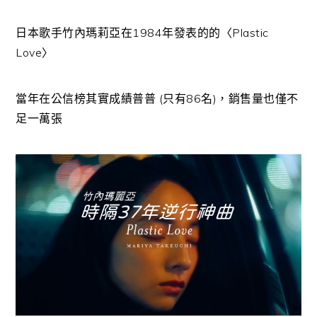
日本歌手竹內瑪莉亞在1984年發表的的〈Plastic
Love〉
當年在公信榜其實成績普普 (只有86名)，銷售量也僅不
足一萬張