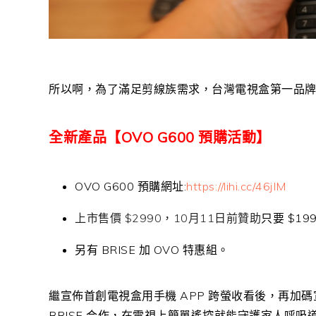
所以啊，為了滿足剪線族需求，台灣電視盒第一品牌 
全新產品【OVO G600 預購活動】
OVO G600 預購網址:
https://lihi.cc/46jIM
上市售價 $2990，10月11日前贊助
只要 $199
另有 BRISE 加 OVO 特惠組。
繼宣佈首創電視盒用手機 APP 跨螢收看後，再加
BRISE 合作，在電視上簡單遙控就能守護家人呼吸道