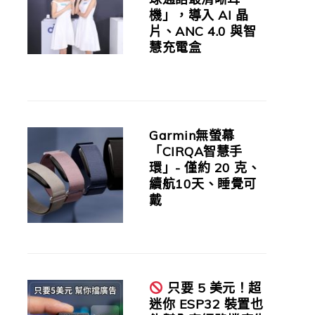
機」，導入 AI 晶
片、ANC 4.0 與智
慧充電盒
Garmin無螢幕
「CIRQA智慧手
環」- 僅約 20 克、
續航10天、睡覺可
戴
只要 5 美元！超
迷你 ESP32 裝置也