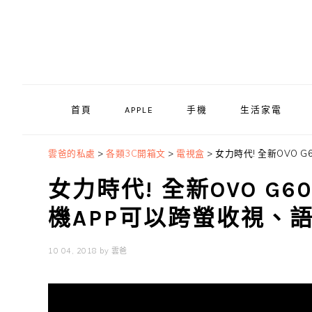
Skip
Skip
Skip
to
to
to
primary
main
primary
navigation
content
sidebar
首頁
APPLE
手機
生活家電
雲爸的私處
>
各類3C開箱文
>
電視盒
>
女力時代! 全新OVO
女力時代! 全新OVO G
機APP可以跨螢收視、
10 04, 2018
by
雲爸