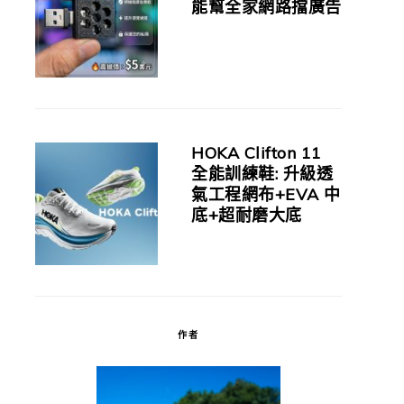
能幫全家網路擋廣告
HOKA Clifton 11
全能訓練鞋: 升級透
氣工程網布+EVA 中
底+超耐磨大底
作者