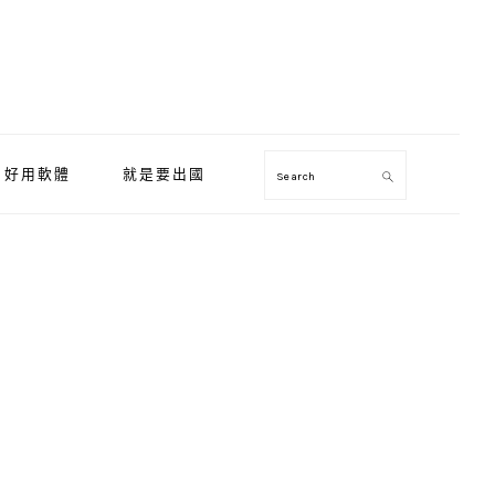
好用軟體
就是要出國
Search
Primary
Sidebar