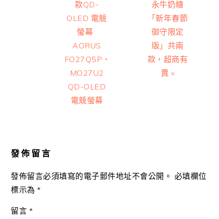
Post:
Post:
款QD-
永牛奶糖
OLED 電競
「新年春節
螢幕 :
御守限定
AORUS
版」共兩
FO27Q5P、
款，超商有
MO27U2
賣 »
QD-OLED
電競螢幕
Reader
Interactions
發佈留言
發佈留言必須填寫的電子郵件地址不會公開。
必填欄位
標示為
*
留言
*