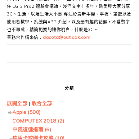
任 LG G Pro2 體驗會講師，浸淫文字十多年，熱愛與大家分享
3C、生活、以及生活大小事 專注於最新手機、平板、筆電以及
使用者教學、系統與APP 介紹，以及最有趣的話題，不愛贅字
也不囉嗦，精簡扼要的讓你明白，什麼是3C。
業務合作請來信：
dacota@outlook.com
分類
展開全部
|
收合全部
Apple (500)
COMPUTEX 2018 (2)
中風復健指南 (6)
信用卡或刷卡攻略 (10)