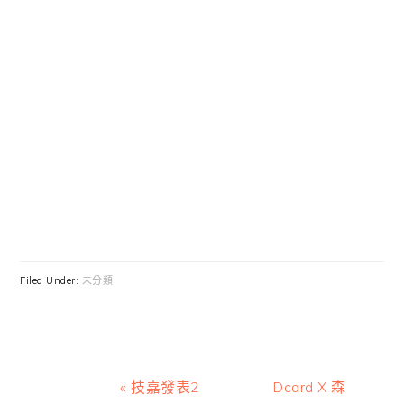
Filed Under:
未分類
Previous
Next
« 技嘉發表2
Dcard X 森