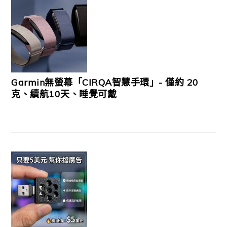
Garmin無螢幕「CIRQA智慧手環」- 僅約 20
克、續航10天、睡覺可戴