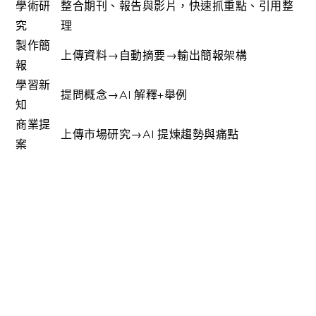
學術研
整合期刊、報告與影片，快速抓重點、引用整
究
理
製作簡
上傳資料→自動摘要→輸出簡報架構
報
學習新
提問概念→AI 解釋+舉例
知
商業提
上傳市場研究→AI 提煉趨勢與痛點
案