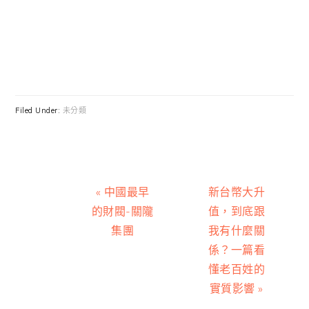
Filed Under:
未分類
Previous
Next
« 中國最早
新台幣大升
Post:
Post:
的財閥-關隴
值，到底跟
集團
我有什麼關
係？一篇看
懂老百姓的
實質影響 »