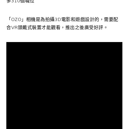
多310個職位
「OZO」相機是為拍攝3D電影和遊戲設計的，需要配
合VR頭戴式裝置才能觀看，推出之後廣受好評。