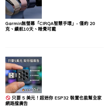
Garmin無螢幕「CIRQA智慧手環」- 僅約 20
克、續航10天、睡覺可戴
只要 5 美元！超迷你 ESP32 裝置也能幫全家
網路擋廣告