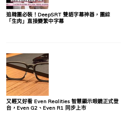
追韓團必裝！DeepSRT 雙語字幕神器，團綜
「生肉」直接變繁中字幕
又輕又好看 Even Realities 智慧顯示眼鏡正式登
台，Even G2、Even R1 同步上市