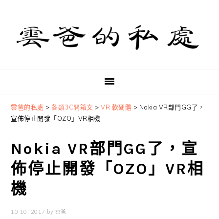
Skip
Skip
Skip
to
to
to
primary
main
primary
navigation
content
sidebar
雲爸的私處
>
各類3C開箱文
>
VR 軟硬體
>
Nokia VR部門GG了，
宣佈停止開發「OZO」VR相機
Nokia VR部門GG了，宣
佈停止開發「OZO」VR相
機
10 10, 2017
by
雲爸