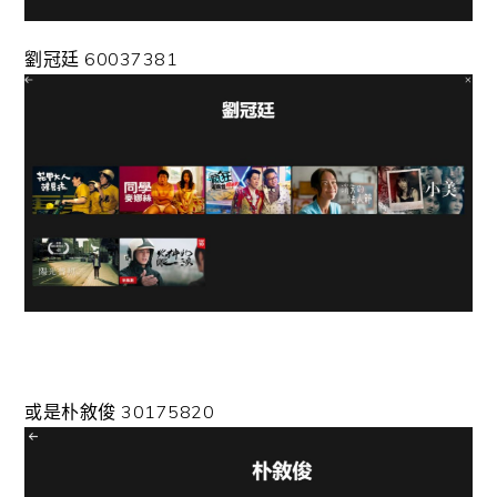
劉冠廷 60037381
或是朴敘俊 30175820