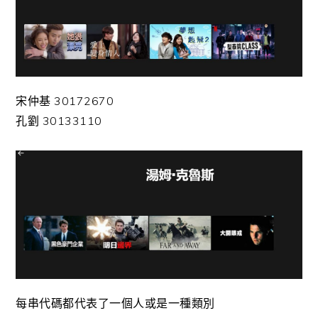
宋仲基 30172670
孔劉 30133110
每串代碼都代表了一個人或是一種類別