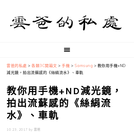
Skip
Skip
Skip
to
to
to
primary
main
primary
navigation
content
sidebar
雲爸的私處
>
各類3C開箱文
>
手機
>
Samsung
>
教你用手機+ND
減光鏡，拍出流蘇感的《絲絹流水》、車軌
教你用手機+ND減光鏡，
拍出流蘇感的《絲絹流
水》、車軌
10 23, 2017
by
雲爸