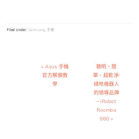
Filed Under:
Samsung
,
手機
Previous
Next
« Asus 手機
聰明、簡
Post:
Post:
官方解鎖教
單、超乾淨!
學
掃地機器人
的領導品牌
– iRobot
Roomba
980 »
Reader