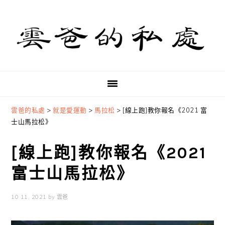
Skip
Skip
Skip
to
to
to
primary
main
primary
navigation
content
sidebar
雲爸的私處
>
就是愛運動
>
馬拉松
>
[線上跑]教你報名《2021 富
士山馬拉松》
[線上跑]教你報名《2021
富士山馬拉松》
10 11, 2021
by
雲爸