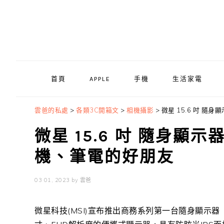
Skip
Skip
Skip
to
to
to
primary
main
primary
navigation
content
sidebar
首頁
APPLE
手機
生活家電
雲爸的私處
>
各類3C開箱文
>
相機攝影
>
微星 15.6 吋 隨
微星 15.6 吋 隨身顯示
機、筆電的好朋友
03 01, 2023
by
雲爸
微星科技
(MSI)
宣布推出商務系列第一台隨身顯示器