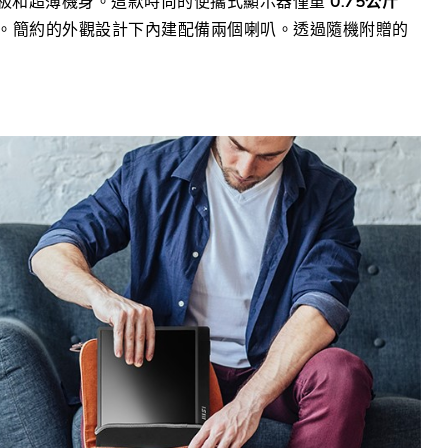
板和超薄機身。這款時尚的便攜式顯示器僅重
0.75
公斤
。簡約的外觀設計下內建配備兩個喇叭。透過隨機附贈的