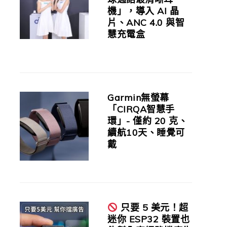
機」，導入 AI 晶
片、ANC 4.0 與智
慧充電盒
Garmin無螢幕
「CIRQA智慧手
環」- 僅約 20 克、
續航10天、睡覺可
戴
只要 5 美元！超
迷你 ESP32 裝置也