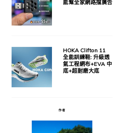
能幫全家網路擋廣告
HOKA Clifton 11
全能訓練鞋: 升級透
氣工程網布+EVA 中
底+超耐磨大底
作者