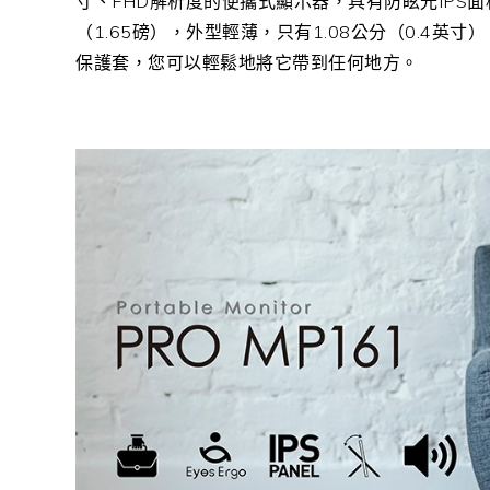
寸、
FHD
解析度的便攜式顯示器，具有防眩光
IPS
面
（
1.65
磅），外型輕薄，只有
1.08
公分（
0.4
英寸）
保護套，您可以輕鬆地將它帶到任何地方。