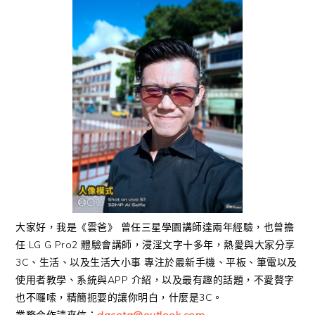
大家好，我是《雲爸》 曾任三星學園講師達兩年經驗，也曾擔
任 LG G Pro2 體驗會講師，浸淫文字十多年，熱愛與大家分享
3C、生活、以及生活大小事 專注於最新手機、平板、筆電以及
使用者教學、系統與APP 介紹，以及最有趣的話題，不愛贅字
也不囉嗦，精簡扼要的讓你明白，什麼是3C。
業務合作請來信：
dacota@outlook.com