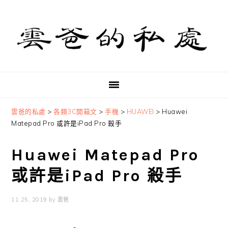
Skip
Skip
Skip
to
to
to
primary
main
primary
navigation
content
sidebar
雲爸的私處
>
各類3C開箱文
>
手機
>
HUAWEI
>
Huawei
Matepad Pro 或許是iPad Pro 殺手
Huawei Matepad Pro
或許是iPad Pro 殺手
11 25, 2019
by
雲爸