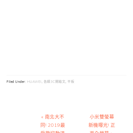
Filed Under:
HUAWEI
,
各類3C開箱文
,
平板
Previous
Next
« 南北大不
小米雙螢幕
Post:
Post:
同! 2019最
新機曝光! 正