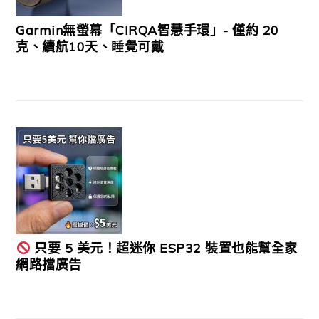
Garmin無螢幕「CIRQA智慧手環」- 僅約 20
克、續航10天、睡覺可戴
只要 5 美元！超迷你 ESP32 裝置也能幫全家
網路擋廣告