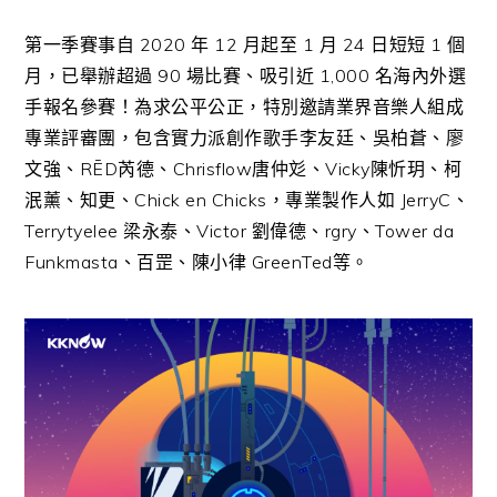
第一季賽事自
2020
年
12
月起至
1
月
24
日短短
1
個
月，已舉辦超過
90
場比賽、吸引近
1,000
名海內外選
手報名參賽！為求公平公正，特別邀請業界音樂人組成
專業評審團，包含實力派創作歌手李友廷、吳柏蒼、廖
文強、
RĒD
芮德、
Chrisflow
唐仲彣、
Vicky
陳忻玥、柯
泯薰、知更、
Chick en Chicks
，專業製作人如
JerryC
、
Terrytyelee
梁永泰、
Victor
劉偉德、
rgry
、
Tower da
Funkmasta
、百罡、陳小律
GreenTed
等。