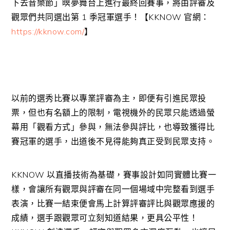
下去音樂節」暝夢舞台上進行最終回賽事，將由評審及
觀眾們共同選出第
1
季冠軍選手！【
KKNOW
官網：
https://kknow.com/
】
以前的選秀比賽以專業評審為主，即便有引進民眾投
票，但也有名額上的限制，電視機外的民眾只能透過螢
幕用「觀看方式」參與，無法參與評比，也導致獲得比
賽冠軍的選手，出道後不見得能夠真正受到民眾支持。
KKNOW
以直播技術為基礎，賽事設計如同實體比賽一
樣，會讓所有觀眾與評審在同一個場域中完整看到選手
表演，比賽一結束便會馬上計算評審評比與觀眾應援的
成績，選手跟觀眾可立刻知道結果，更具公平性！