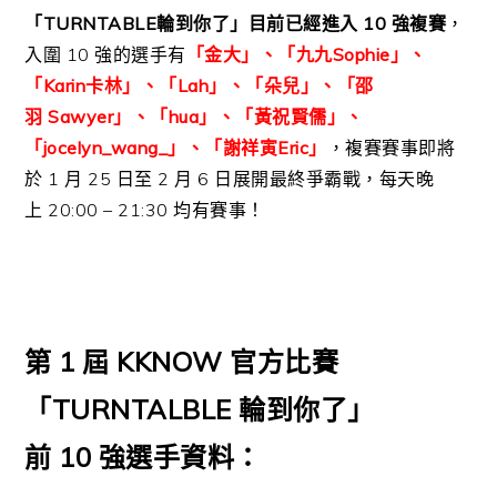
「
TURNTABLE
輪到你了」目前已經進入
10
強複賽
，
入圍
10
強的選手有
「金大」、「九九
Sophie
」、
「
Karin
卡林」、「
Lah
」、「朵兒」、「邵
羽
Sawyer
」、「
hua
」、「黃祝賢儒」、
「
jocelyn_wang_
」、「謝祥寅
Eric
」
，複賽賽事即將
於
1
月
25
日至
2
月
6
日展開最終爭霸戰，每天晚
上
20:00 – 21:30
均有賽事！
第
1
屆
KKNOW
官方比賽
「
TURNTALBLE
輪到你了」
前
10
強選手資料：