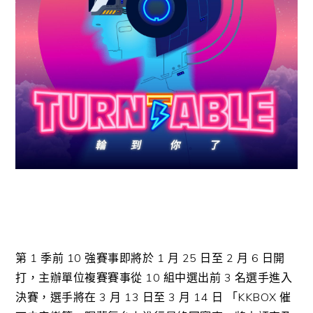
第
1
季前
10
強賽事即將於
1
月
25
日至
2
月
6
日開
打，主辦單位複賽賽事從
10
組中選出前
3
名選手進入
決賽，選手將在
3
月
13
日至
3
月
14
日 「
KKBOX
催