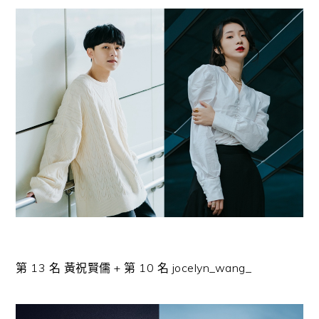
第
13
名 黃祝賢儒 + 第
10
名
jocelyn_wang_