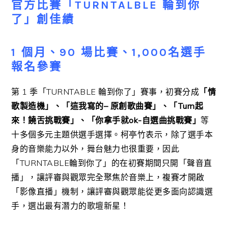
官方比賽「
TURNTALBLE
輪到你
了」創佳績
1
個月、
90
場比賽、
1,000
名選手
報名參賽
第
1
季「
TURNTABLE
輪到你了」賽事，初賽分成
「情
歌製造機」、「這我寫的
–
原創歌曲賽」、「
Turn
起
來！饒舌挑戰賽」、「你拿手就
ok-
自選曲挑戰賽」
等
十多個多元主題供選手選擇。柯亭竹表示，除了選手本
身的音樂能力以外，舞台魅力也很重要，因此
「
TURNTABLE
輪到你了」的在初賽期間只開「聲音直
播」，讓評審與觀眾完全聚焦於音樂上，複賽才開啟
「影像直播」機制，讓評審與觀眾能從更多面向認識選
手，選出最有潛力的歌壇新星！