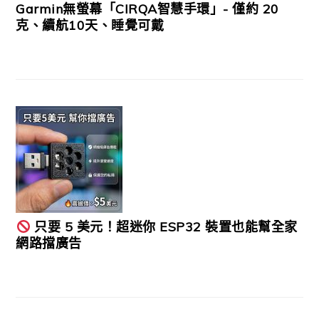
Garmin無螢幕「CIRQA智慧手環」- 僅約 20
克、續航10天、睡覺可戴
只要 5 美元！超迷你 ESP32 裝置也能幫全家
網路擋廣告