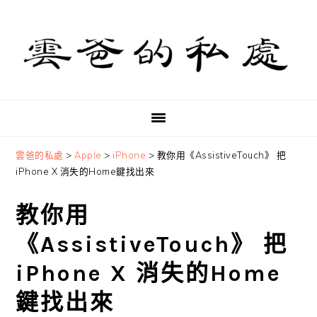
Skip
Skip
Skip
to
to
to
primary
main
primary
navigation
content
sidebar
雲爸的私處
>
Apple
>
iPhone
>
教你用《AssistiveTouch》 把
iPhone X 消失的Home鍵找出來
教你用
《AssistiveTouch》 把
iPhone X 消失的Home
鍵找出來