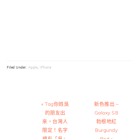
Filed Under:
Apple
,
iPhone
Previous
Next
« Tag你姓吳
新色推出 –
Post:
Post:
的朋友出
Galaxy S8
來，台灣人
勃根地紅
限定！名字
Burgundy
裡有「吳」
Red »