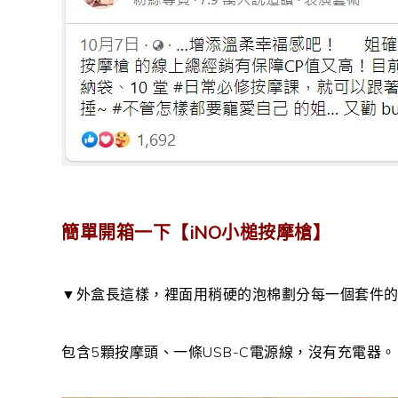
簡單開箱一下【iNO小槌按摩槍】
▼外盒長這樣，裡面用稍硬的泡棉劃分每一個套件
包含5顆按摩頭、一條USB-C電源線，沒有充電器。