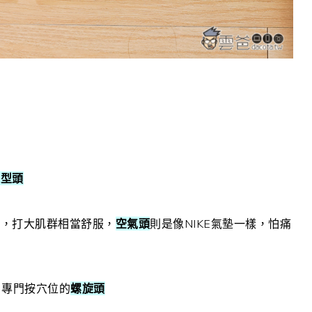
球型頭
棉，打大肌群相當舒服，
空氣頭
則是像NIKE氣墊一樣，怕痛
、專門按穴位的
螺旋頭