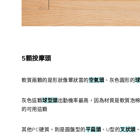
5顆按摩頭
軟質兩顆的是形狀像蕈狀雲的
空氣頭
、灰色圓形的
灰色這顆
球型頭
出勤機率最高，因為材質是軟質泡
的可用這顆
其他PC硬質，則是圓盤型的
平扁頭
、U型的
叉狀頭