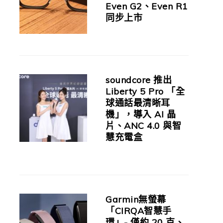
Even G2、Even R1
同步上市
soundcore 推出
Liberty 5 Pro 「全
球通話最清晰耳
機」，導入 AI 晶
片、ANC 4.0 與智
慧充電盒
Garmin無螢幕
「CIRQA智慧手
環」- 僅約 20 克、