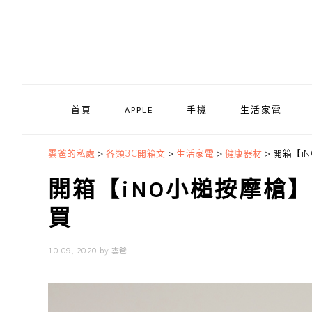
Skip
Skip
Skip
to
to
to
primary
main
primary
navigation
content
sidebar
首頁
APPLE
手機
生活家電
雲爸的私處
>
各類3C開箱文
>
生活家電
>
健康器材
>
開箱【i
開箱【iNO小槌按摩槍】
買
10 09, 2020
by
雲爸