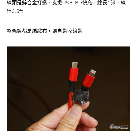
線頭是鋅合金打造，支援USB-PD快充，線長1米、線
徑3.5ft
整條線都是編織布，還自帶收線帶