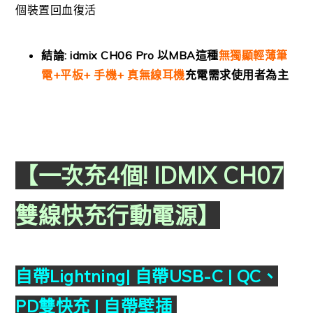
個裝置回血復活
結論: idmix CH06 Pro 以MBA這種
無獨顯輕薄筆
電+平板+ 手機+ 真無線耳機
充電需求使用者為主
【一次充4個! IDMIX CH07
雙線快充行動電源】
自帶Lightning| 自帶USB-C | QC、
PD雙快充 | 自帶壁插