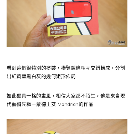
看到這個很特別的塗裝，橫豎線條相互交錯構成，分割
出紅黃藍黑白灰的幾何矩形佈局
如此獨具一格的畫風，相信大家都不陌生，他是來自現
代藝術先驅－蒙德里安 Mondrian的作品