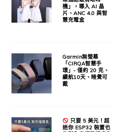
機」，導入 AI 晶
片、ANC 4.0 與智
慧充電盒
Garmin無螢幕
「CIRQA智慧手
環」- 僅約 20 克、
續航10天、睡覺可
戴
只要 5 美元！超
迷你 ESP32 裝置也