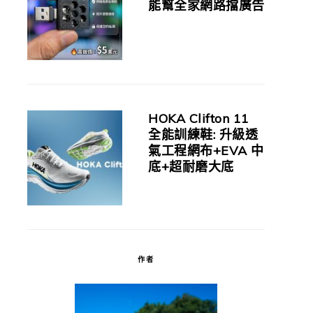
能幫全家網路擋廣告
HOKA Clifton 11
全能訓練鞋: 升級透
氣工程網布+EVA 中
底+超耐磨大底
作者