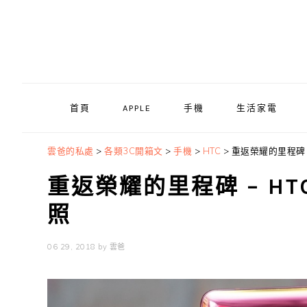
Skip
Skip
Skip
to
to
to
primary
main
primary
navigation
content
sidebar
首頁
APPLE
手機
生活家電
雲爸的私處
>
各類3C開箱文
>
手機
>
HTC
>
重返榮耀的里程碑 –
重返榮耀的里程碑 – HT
照
06 29, 2018
by
雲爸