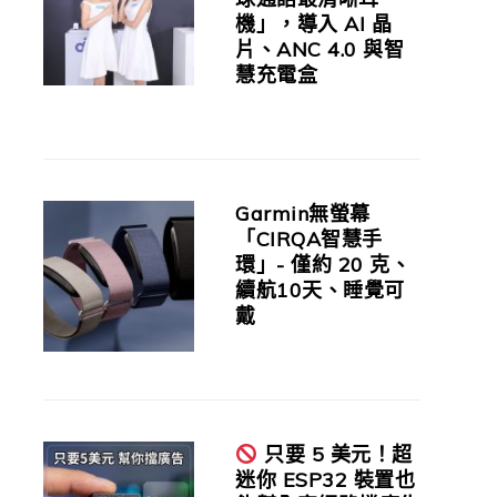
機」，導入 AI 晶
片、ANC 4.0 與智
慧充電盒
Garmin無螢幕
「CIRQA智慧手
環」- 僅約 20 克、
續航10天、睡覺可
戴
只要 5 美元！超
迷你 ESP32 裝置也