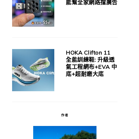
能幫全家網路擋廣告
HOKA Clifton 11
全能訓練鞋: 升級透
氣工程網布+EVA 中
底+超耐磨大底
作者