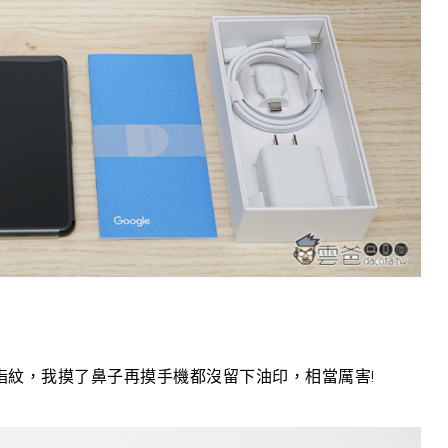
非常不沾指紋，我摸了鼻子再摸手機都沒留下油印，相當厲害!