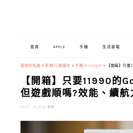
Skip
Skip
Skip
to
to
to
primary
main
primary
navigation
content
sidebar
首頁
APPLE
手機
生活家電
雲爸的私處
>
各類3C開箱文
>
手機
>
Google
>
【開箱】只要11
【開箱】只要11990的Goo
但遊戲順嗎?效能、續航
08 07, 2020
by
雲爸