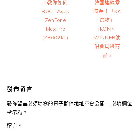
Previous
Next
« 教你如何
韓國連線零
Post:
Post:
ROOT Asus
時差！「KK
ZenFone
選物」
Max Pro
iKON、
(ZB602KL)
WINNER演
唱會周邊商
品 »
Reader
Interactions
發佈留言
發佈留言必須填寫的電子郵件地址不會公開。
必填欄位
標示為
*
留言
*