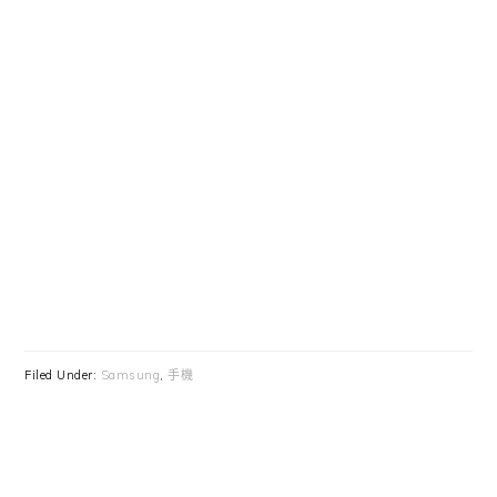
Filed Under:
Samsung
,
手機