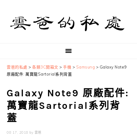
Skip
Skip
Skip
to
to
to
primary
main
primary
navigation
content
sidebar
雲爸的私處
>
各類3C開箱文
>
手機
>
Samsung
>
Galaxy Note9
原廠配件: 萬寶龍Sartorial系列背蓋
Galaxy Note9 原廠配件:
萬寶龍Sartorial系列背
蓋
08 17, 2018
by
雲爸