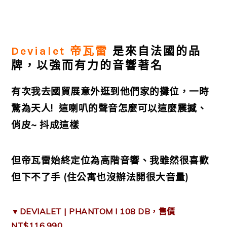
Devialet 帝瓦雷
是來自法國的品
牌，以強而有力的音響著名
有次我去國貿展意外逛到他們家的攤位，一時
驚為天人! 這喇叭的聲音怎麼可以這麼震撼、
俏皮~ 抖成這樣
但帝瓦雷始終定位為高階音響、我雖然很喜歡
但下不了手 (住公寓也沒辦法開很大音量)
▼DEVIALET | PHANTOM I 108 DB，售價
NT$116,990