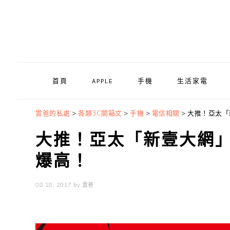
Skip
Skip
Skip
to
to
to
primary
main
primary
navigation
content
sidebar
首頁
APPLE
手機
生活家電
雲爸的私處
>
各類3C開箱文
>
手機
>
電信相關
>
大推！亞太「
大推！亞太「新壹大網」3
爆高！
08 18, 2017
by
雲爸