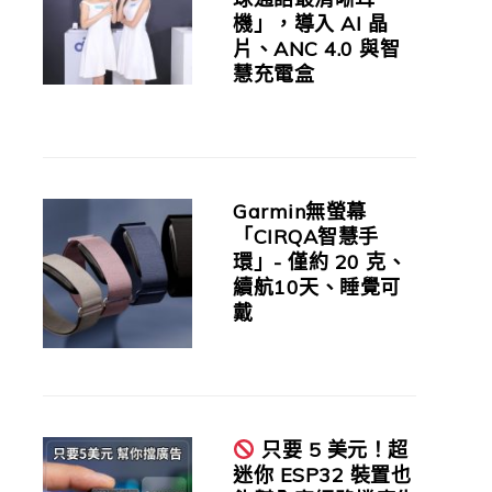
機」，導入 AI 晶
片、ANC 4.0 與智
慧充電盒
Garmin無螢幕
「CIRQA智慧手
環」- 僅約 20 克、
續航10天、睡覺可
戴
只要 5 美元！超
迷你 ESP32 裝置也