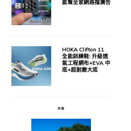
能幫全家網路擋廣告
HOKA Clifton 11
全能訓練鞋: 升級透
氣工程網布+EVA 中
底+超耐磨大底
作者