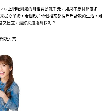
4G 上網吃到飽的月租費動輒千元，如果不想付那麼多
起來提心吊膽，看個影片傳個檔案都得斤斤計較的生活。難
價格又便宜，最好網速還夠快呢？
單門號方案！