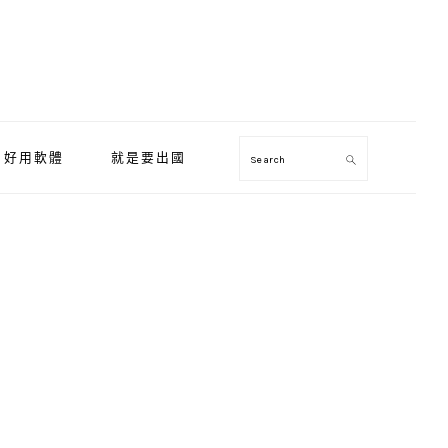
好用軟體
就是要出國
Search
Primary
Sidebar