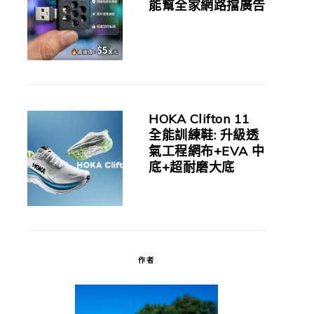
能幫全家網路擋廣告
HOKA Clifton 11
全能訓練鞋: 升級透
氣工程網布+EVA 中
底+超耐磨大底
作者