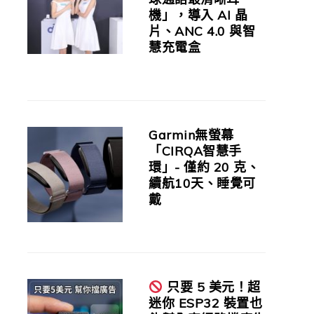
機」，導入 AI 晶
片、ANC 4.0 與智
慧充電盒
Garmin無螢幕
「CIRQA智慧手
環」- 僅約 20 克、
續航10天、睡覺可
戴
只要 5 美元！超
迷你 ESP32 裝置也