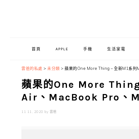
Skip
Skip
Skip
to
to
to
primary
main
primary
navigation
content
sidebar
首頁
APPLE
手機
生活家電
雲爸的私處
>
未分類
>
蘋果的One More Thing – 全新M1系列Ma
蘋果的One More Thin
Air、MacBook Pro、M
11 11, 2020
by
雲爸