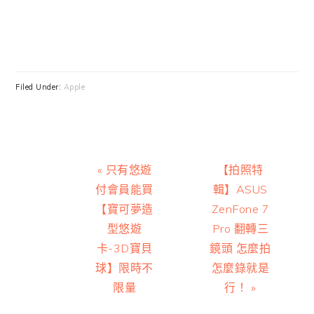
Filed Under:
Apple
Previous
Next
« 只有悠遊
【拍照特
Post:
Post:
付會員能買
輯】ASUS
【寶可夢造
ZenFone 7
型悠遊
Pro 翻轉三
卡-3D寶貝
鏡頭 怎麼拍
球】限時不
怎麼錄就是
限量
行！ »