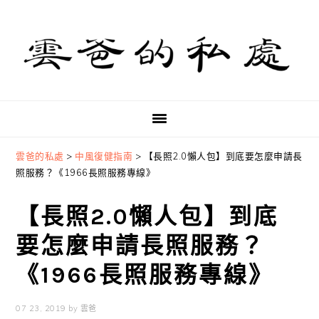
Skip
Skip
Skip
to
to
to
primary
main
primary
navigation
content
sidebar
雲爸的私處
>
中風復健指南
>
【長照2.0懶人包】到底要怎麼申請長
照服務？《1966長照服務專線》
【長照2.0懶人包】到底
要怎麼申請長照服務？
《1966長照服務專線》
07 23, 2019
by
雲爸