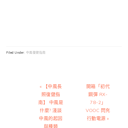
Filed Under:
中風復健指南
Previous
Next
« 【中風長
開箱「初代
Post:
Post:
照復健指
鋼彈 RX-
南】 中風是
78-2」
什麼? 淺談
VOOC 閃充
中風的起因
行動電源 »
與種類