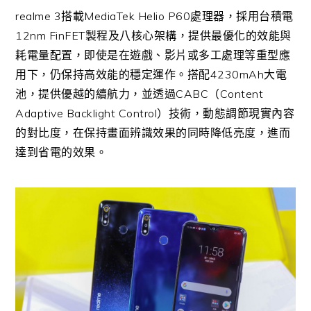
realme 3
搭載
MediaTek Helio P60
處理器，採用台積電
12nm FinFET
製程及八核心架構，提供最優化的效能與
耗電量配置，即使是在遊戲、影片或多工處理等重型應
用下，仍保持高效能的穩定運作。搭配
4230mAh
大電
池，提供優越的續航力，並透過
CABC
（
Content
Adaptive Backlight Control
）技術，動態調節現實內容
的對比度，在保持畫面辨識效果的同時降低亮度，進而
達到省電的效果。