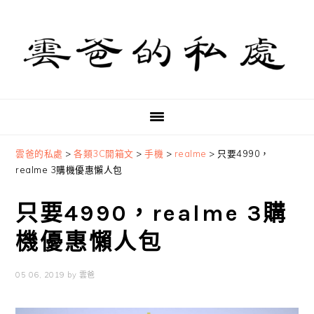
Skip
Skip
Skip
to
to
to
primary
main
primary
navigation
content
sidebar
雲爸的私處
>
各類3C開箱文
>
手機
>
realme
>
只要4990，
realme 3購機優惠懶人包
只要4990，realme 3購
機優惠懶人包
05 06, 2019
by
雲爸