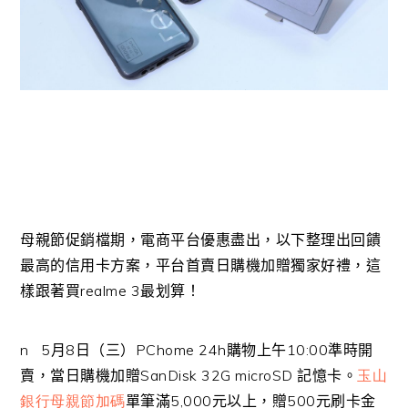
母親節促銷檔期，電商平台優惠盡出，以下整理出回饋
最高的信用卡方案，平台首賣日購機加贈獨家好禮，這
樣跟著買
realme 3
最划算！
n
5
月
8
日（三）
PChome 24h
購物上午
10:00
準時開
賣，當日購機加贈
SanDisk 32G microSD
記憶卡。
玉山
銀行母親節加碼
單筆滿
5,000
元以上，贈
500
元刷卡金