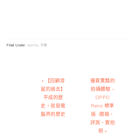
Filed Under:
realme
,
手機
Previous
Next
« 【回顧滑
優異驚豔的
Post:
Post:
鼠的過去】
拍攝體驗 –
平成的歷
OPPO
史，就是電
Reno 標準
腦界的歷史
版 -開箱、
評測、實拍
照 »