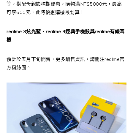
等，搭配母親節檔期優惠，購物滿
NT$5000
元，最高
可享
600
元，此時優惠購機最划算！
realme 3
炫光藍、
realme 3
經典手機殼與
realme
有線耳
機
預計於五月下旬開賣，更多銷售資訊，請關注
realme
官
方粉絲團。