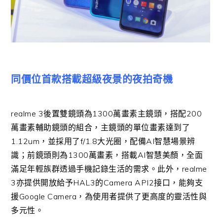
同價位首款搭載超級夜景的夜拍奇機
realme 3
後置雙鏡頭為
1300
萬畫素主鏡頭，搭配
200
萬畫素輔助鏡頭的組合，主鏡頭的單位畫素達到了
1.12um
，並採用了
f/1.8
大光圈，配備
AI
智慧場景辨
識；前鏡頭則為
1300
萬畫素，搭載
AI
智慧美顏，全面
滿足年輕族群透過手機記錄生活的需求。此外，
realme
3
亦提供開放給予
HAL3
的
Camera API2
接口，能夠支
援
Google Camera
，為使用者提供了更高度的靈活性與
多元性。