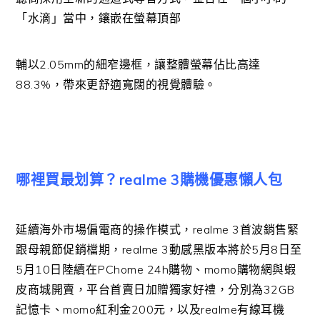
「水滴」當中，鑲嵌在螢幕頂部
輔以
2.05mm
的細窄邊框，讓整體螢幕佔比高達
88.3%
，帶來更舒適寬闊的視覺體驗。
哪裡買最划算？realme 3購機優惠懶人包
延續海外市場偏電商的操作模式，
realme 3
首波銷售緊
跟母親節促銷檔期，
realme 3
動感黑版本將於
5
月
8
日至
5
月
10
日陸續在
PChome 24h
購物、
momo
購物網與蝦
皮商城開賣，平台首賣日加贈獨家好禮，分別為
32GB
記憶卡、
momo
紅利金
200
元，以及
realme
有線耳機