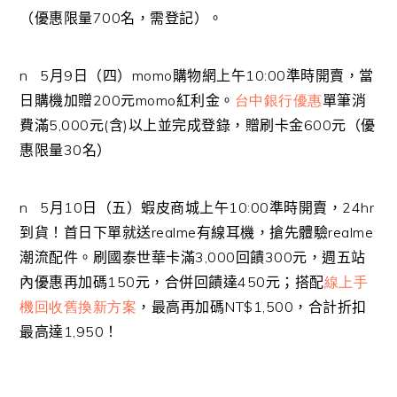
（優惠限量
700
名，需登記）。
n
5
月
9
日（四）
momo
購物網上午
10:00
準時開賣，當
日購機加贈
200
元
momo
紅利金。
台中銀行優惠
單筆消
費滿
5,000
元
(
含
)
以上並完成登錄，贈刷卡金
600
元（優
惠限量
30
名）
n
5
月
10
日（五）蝦皮商城上午
10:00
準時開賣，
24hr
到貨！首日下單就送
realme
有線耳機，搶先體驗
realme
潮流配件。刷國泰世華卡滿
3,000
回饋
300
元，週五站
內優惠再加碼
150
元，合併回饋達
450
元；搭配
線上手
機回收舊換新方案
，最高再加碼
NT$1,500
，合計折扣
最高達
1,950
！