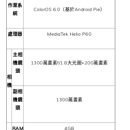
作業系
ColorOS 6.0
（基於
Android Pie
）
統
處理器
MediaTek Helio P60
主相
機鏡
1300
萬畫素
f/1.8
大光圈
+200
萬畫素
頭
相
機
副相
機鏡
1300
萬畫素
頭
RAM
4GB