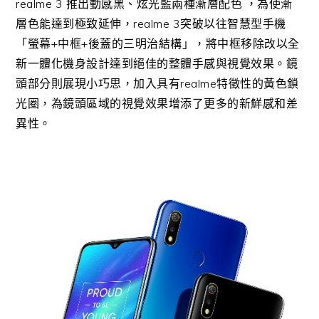
realme 3
推出動感黑、炫光藍兩種漸層配色 ，為使漸
層色能達到極致延伸，
realme 3
突破以往智慧型手機
「螢幕
+
中框
+
後蓋的三明治結構」，將中框移除改以全
新一體化機身設計達到絕佳的整體手感與視覺效果。鏡
頭部分則展現小巧思，加入具有
realme
特徵性的黃色鎖
光圈，為鏡頭區域的視覺效果增添了更多的新鮮感和差
異性。