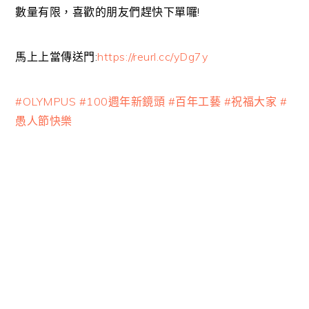
數量有限，喜歡的朋友們趕快下單囉!
馬上上當傳送門:
https://reurl.cc/yDg7y
#
OLYMPUS
#
100週年新鏡頭
#
百年工藝
#
祝福大家
#
愚人節快樂