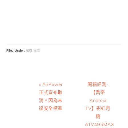
Filed Under:
相機.攝影
Previous
Next
« AirPower
開箱評測-
Post:
Post:
正式宣布取
【喬帝
消。因為未
Android
達安全標準
TV】彩虹奇
機
ATV495MAX