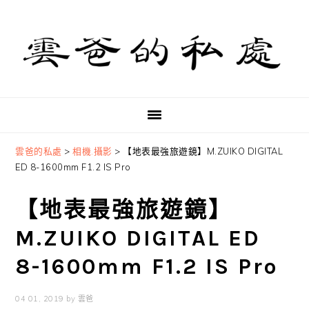
Skip
Skip
Skip
to
to
to
primary
main
primary
navigation
content
sidebar
雲爸的私處
>
相機.攝影
>
【地表最強旅遊鏡】M.ZUIKO DIGITAL
ED 8-1600mm F1.2 IS Pro
【地表最強旅遊鏡】
M.ZUIKO DIGITAL ED
8-1600mm F1.2 IS Pro
04 01, 2019
by
雲爸