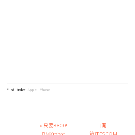
Filed Under:
Apple
,
iPhone
Previous
Next
« 只要8800!
[開
Post:
Post:
BMXrobot
箱]TESCOM