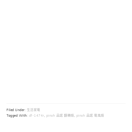
Filed Under:
生活家電
Tagged With:
df-1474r
,
pinoh 品諾 翻轉扇
,
pinoh 品諾 電風扇