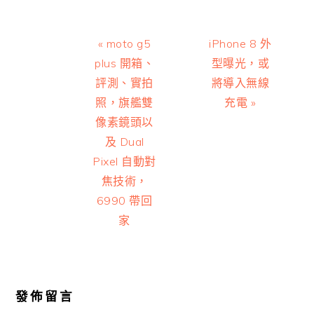
Previous
Next
« moto g5
iPhone 8 外
Post:
Post:
plus 開箱、
型曝光，或
評測、實拍
將導入無線
照，旗艦雙
充電 »
像素鏡頭以
及 Dual
Pixel 自動對
焦技術，
6990 帶回
家
Reader
Interactions
發佈留言