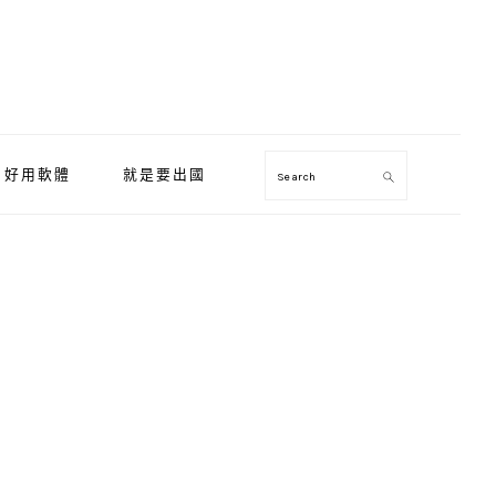
好用軟體
就是要出國
Search
Primary
Sidebar