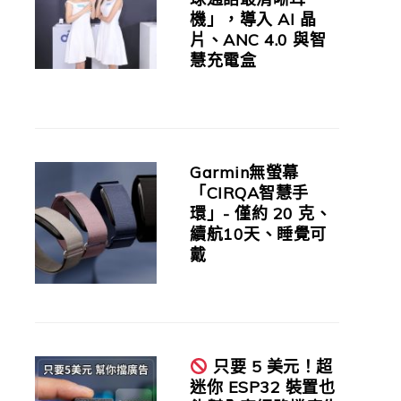
機」，導入 AI 晶
片、ANC 4.0 與智
慧充電盒
Garmin無螢幕
「CIRQA智慧手
環」- 僅約 20 克、
續航10天、睡覺可
戴
只要 5 美元！超
迷你 ESP32 裝置也