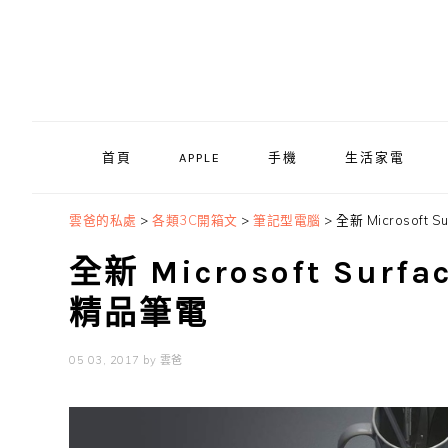
Skip
Skip
Skip
to
to
to
primary
main
primary
navigation
content
sidebar
首頁
APPLE
手機
生活家電
雲爸的私處
>
各類3C開箱文
>
筆記型電腦
>
全新 Microsoft
全新 Microsoft Sur
精品筆電
05 03, 2017
by
雲爸