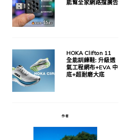
能幫全家網路擋廣告
HOKA Clifton 11
全能訓練鞋: 升級透
氣工程網布+EVA 中
底+超耐磨大底
作者