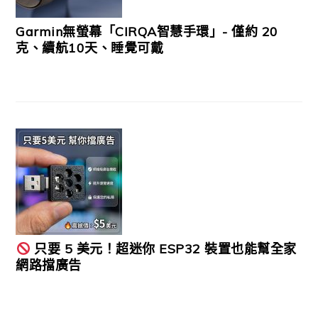
Garmin無螢幕「CIRQA智慧手環」- 僅約 20
克、續航10天、睡覺可戴
只要 5 美元！超迷你 ESP32 裝置也能幫全家
網路擋廣告