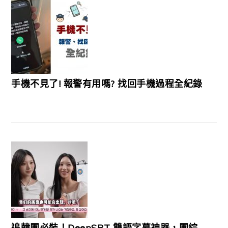
手機不見了! 報警有用嗎? 找回手機過程全紀錄
追韓團必裝！DeepSRT 雙語字幕神器，團綜