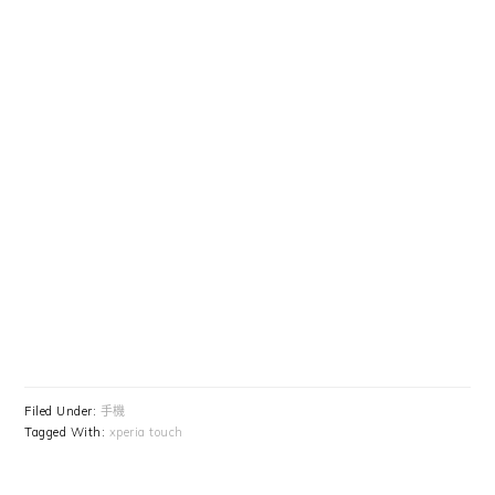
Filed Under:
手機
Tagged With:
xperia touch