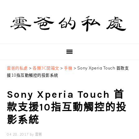
Skip
Skip
Skip
to
to
to
primary
main
primary
navigation
content
sidebar
雲爸的私處
>
各類3C開箱文
>
手機
>
Sony Xperia Touch 首款支
援10指互動觸控的投影系統
Sony Xperia Touch 首
款支援10指互動觸控的投
影系統
04 28, 2017
by
雲爸