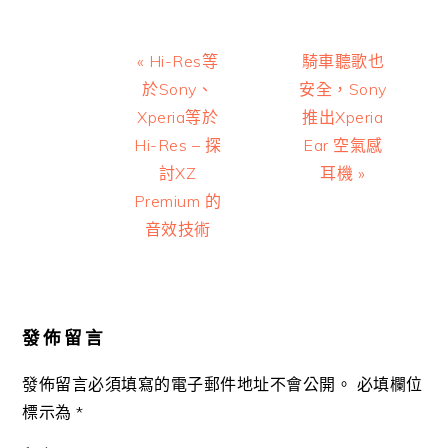
Previous
Next
« Hi-Res等
騎車聽歌也
Post:
Post:
於Sony、
安全，Sony
Xperia等於
推出Xperia
Hi-Res – 探
Ear 空氣感
討XZ
耳機 »
Premium 的
音效技術
Reader
Interactions
發佈留言
發佈留言必須填寫的電子郵件地址不會公開。
必填欄位
標示為
*