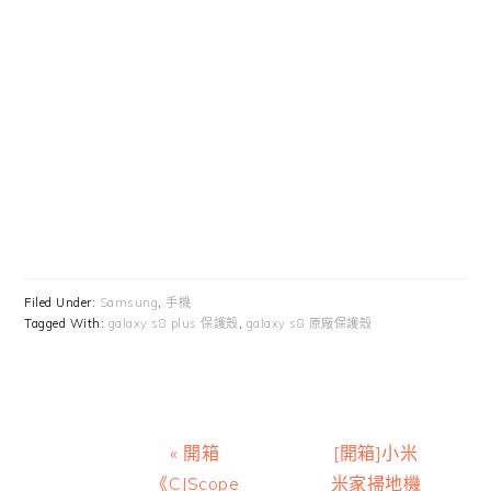
Filed Under:
Samsung
,
手機
Tagged With:
galaxy s8 plus 保護殼
,
galaxy s8 原廠保護殼
Previous
Next
« 開箱
[開箱]小米
Post:
Post:
《CJScope
米家掃地機