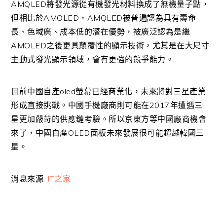
AMQLED將發光源從有機發光材料換成了無機量子點，
但相比於AMOLED，AMQLED被普遍認為具有壽命
長、色域廣、成本低的潛在優勢，被廣泛認為是繼
AMOLED之後更具顛覆性的顯示技術，尤其是在大尺寸
主動式發光顯示領域，會有更強的競爭能力。
目前
中國自產
oled螢幕已經商業化，未來將對三星產業
形成直接挑戰。中國手機廠商則可能在2017年遭遇三
星更加嚴苛的供應鏈考驗。所以京東方等中國廠商機會
來了，中國自產OLED面板未來發展很可能超越韓國三
星。
消息來源:
IT之家