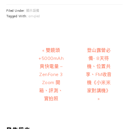
Filed Under:
顯示設備
Tagged With:
amqled
Previous
Next
« 雙鏡頭
登山露營必
Post:
Post:
+5000mAh
備- 8天待
爽快電量 –
機、位置共
ZenFone 3
享、FM收音
Zoom 開
機《小米米
箱、評測、
家對講機》
實拍照
»
Reader
Interactions