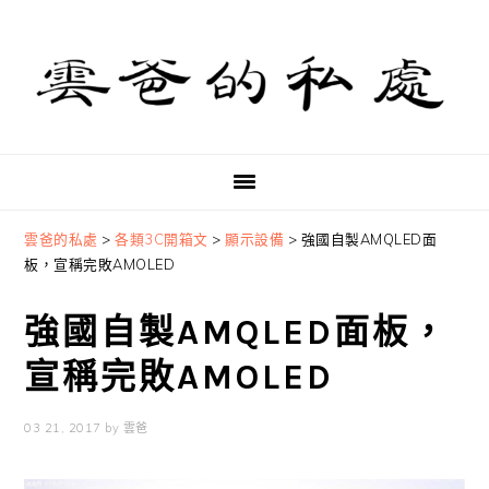
Skip
Skip
Skip
to
to
to
primary
main
primary
navigation
content
sidebar
雲爸的私處
>
各類3C開箱文
>
顯示設備
>
強國自製AMQLED面
板，宣稱完敗AMOLED
強國自製AMQLED面板，
宣稱完敗AMOLED
03 21, 2017
by
雲爸