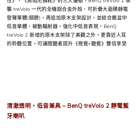
性》、《無阻尼損耗》的三大優點，BenQ treVolo 2 承
襲 treVolo 一代的全機鋁合金外殼、可折疊大面積靜電
發聲單體(翅膀)，再追加原木支架設計，並結合錐盆中
低音單體、被動輻射器，強化中低音表現，BenQ
treVolo 2 新增的原木支架除了美觀之外，更靠近人耳
的聆聽位置，可讓閱聽者提升《視覺+聽覺》雙倍享受
清澈透明，低音兼具 – BenQ treVolo 2 靜電
藍
牙
喇叭