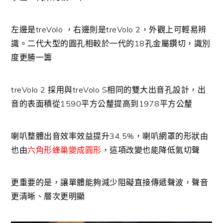
左邊是treVolo ，右邊則是treVolo 2，外觀上可輕易辨
識。二代大型的圓孔相較於一代的18孔金屬鑽切，識別
度更勝一籌
treVolo 2 採用與treVolo S相同的雙大出音孔設計，出
音的表面積從1590平方公釐提高到1978平方公釐
喇叭整體出音效率效益提升34.5%，喇叭網罩的形狀由
也由
六角形蜂巢變成圓形
，這項改變也能降低氣切聲
更重要的是，讓單體能夠減少阻礙直接傳遞聲波，聲音
更清晰、層次更明顯