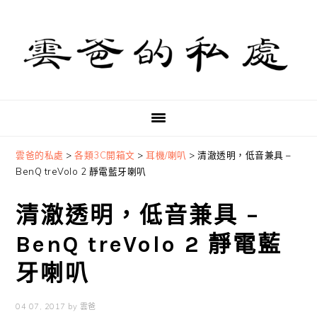
Skip
Skip
Skip
to
to
to
primary
main
primary
navigation
content
sidebar
雲爸的私處
>
各類3C開箱文
>
耳機/喇叭
>
清澈透明，低音兼具 –
BenQ treVolo 2 靜電藍牙喇叭
清澈透明，低音兼具 –
BenQ treVolo 2 靜電藍
牙喇叭
04 07, 2017
by
雲爸