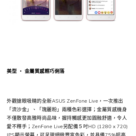
美型 ‧ 金屬質感輕巧俐落
外觀搶眼吸睛的全新ASUS ZenFone Live，一次推出
「流沙金」、「瑰麗粉」兩種色彩選擇；金屬質感機身
不僅散發高雅時尚品味，握持觸感更加圓融舒適，令人
愛不釋手；ZenFone Live另配備５吋HD (1280 x 720)
IPS顯示螢幕，可呈現細緻豐富色彩，並具備75%超高