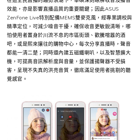
在這全民直播的趨勢浪潮下，華碩深刻瞭解收音及播音
效能，亦是影響直播品質的重要關鍵；因此ASUS
ZenFone Live特別配備MEMS雙麥克風，經專業調校與
精準定位，可減少噪音干擾，確保收音更敏銳清晰，哪
怕使用者置身於川流不息的市區街頭、歡騰喧囂的酒
吧，或是熙來攘往的購物中心，每次分享直播時，聲音
都能一清二楚；同時還內建五磁鐵喇叭，以及智慧擴大
機，可提高音訊解析度與音量，並保護揚聲器不受損
害，呈現不失真的洪亮音質，徹底滿足使用者挑剔的聽
覺感官。