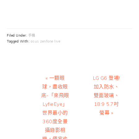
Filed Under:
手機
Tagged With:
asus zenfone live
Previous
Next
« 一顆眼
LG G6 登場!
Post:
Post:
球，盡收眼
加入防水、
底-「來飛眼
雙面玻璃、
LyfieEye」
18:9 5.7吋
世界最小的
螢幕 »
360度全景
攝錄影相
機，便宜也