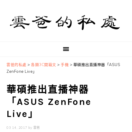
Skip
Skip
Skip
to
to
to
primary
main
primary
navigation
content
sidebar
雲爸的私處
>
各類3C開箱文
>
手機
>
華碩推出直播神器「ASUS
ZenFone Live」
華碩推出直播神器
「ASUS ZenFone
Live」
03 14, 2017
by
雲爸