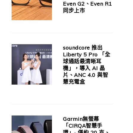
Even G2、Even R1
同步上市
soundcore 推出
Liberty 5 Pro 「全
球通話最清晰耳
機」，導入 AI 晶
片、ANC 4.0 與智
慧充電盒
Garmin無螢幕
「CIRQA智慧手
環」- 僅約 20 克、