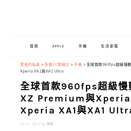
Skip
Skip
Skip
to
to
to
primary
main
primary
navigation
content
sidebar
首頁
APPLE
手機
生活家電
雲爸的私處
>
各類3C開箱文
>
手機
>
全球首款960fps超級慢動作錄
Xperia XA1與XA1 Ultra
全球首款960fps超級慢動作
XZ Premium與Xper
Xperia XA1與XA1 Ultr
02 27, 2017
by
雲爸