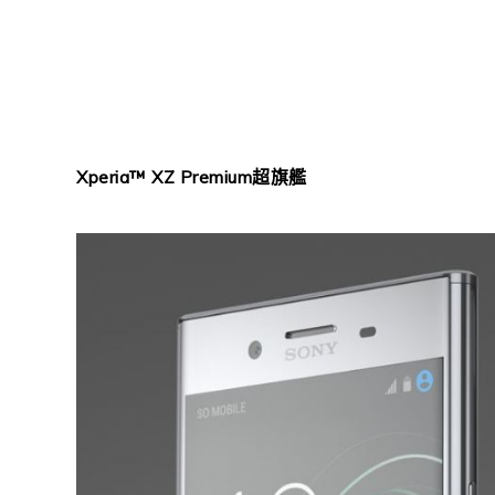
Xperia™ XZ Premium
超旗艦