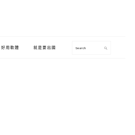
好用軟體
就是要出國
Search
Primary
Sidebar