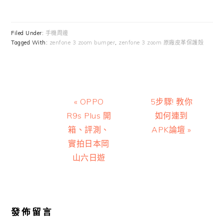
Filed Under:
手機周邊
Tagged With:
zenfone 3 zoom bumper
,
zenfone 3 zoom 原廠皮革保護殼
Previous
Next
« OPPO
5步驟! 教你
Post:
Post:
R9s Plus 開
如何連到
箱、評測、
APK論壇 »
實拍日本岡
山六日遊
Reader
Interactions
發佈留言