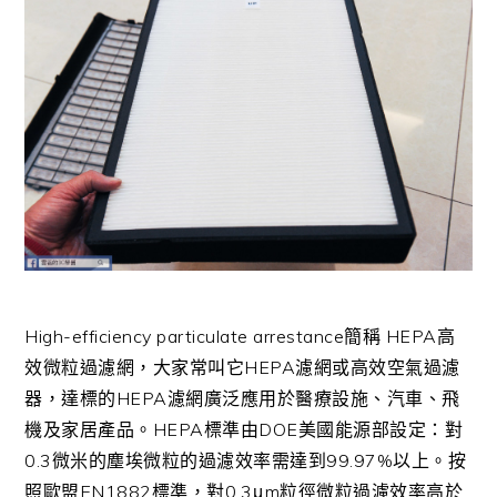
High-efficiency particulate arrestance簡稱 HEPA高
效微粒過濾網，大家常叫它HEPA濾網或高效空氣過濾
器，達標的HEPA濾網廣泛應用於醫療設施、汽車、飛
機及家居產品。HEPA標準由DOE美國能源部設定：對
0.3微米的塵埃微粒的過濾效率需達到99.97%以上。按
照歐盟EN1882標準，對0.3μm粒徑微粒過濾效率高於