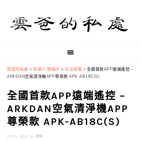
Skip
Skip
Skip
to
to
to
primary
main
primary
navigation
content
sidebar
雲爸的私處
>
各類3C開箱文
>
生活家電
>
全國首款APP遠端遙控 –
ARKDAN空氣清淨機APP尊榮款 APK-AB18C(S)
全國首款APP遠端遙控 –
ARKDAN空氣清淨機APP
尊榮款 APK-AB18C(S)
03 01, 2017
by
雲爸