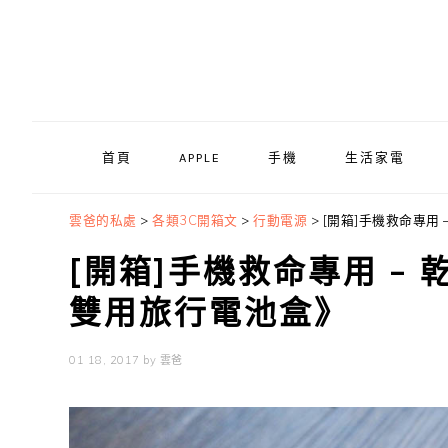
Skip
Skip
Skip
to
to
to
primary
main
primary
navigation
content
sidebar
首頁
APPLE
手機
生活家電
雲爸的私處
>
各類3C開箱文
>
行動電源
>
[開箱]手機救命專用 
[開箱]手機救命專用 – 
雙用旅行電池盒》
01 18, 2017
by
雲爸