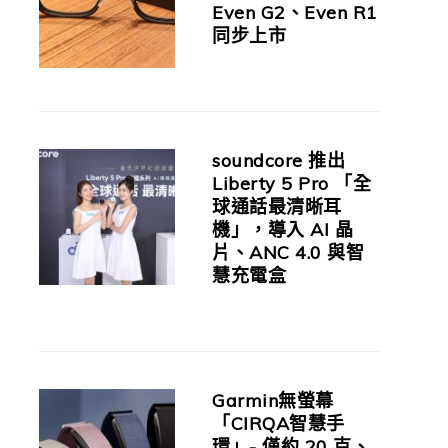
Even G2、Even R1
同步上市
soundcore 推出
Liberty 5 Pro 「全
球通話最清晰耳
機」，導入 AI 晶
片、ANC 4.0 與智
慧充電盒
Garmin無螢幕
「CIRQA智慧手
環」- 僅約 20 克、