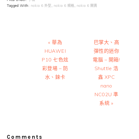
Tagged With:
nokia 6 外型
,
nokia 6 規格
,
nokia 6 開賣
Previous
Next
« 華為
巴掌大、高
Post:
Post:
HUAWEI
彈性的迷你
P10 七色炫
電腦 – 開箱!
彩登場 – 防
Shuttle 浩
水、錸卡
鑫 XPC
nano
NC02U 準
系統 »
Reader
Interactions
Comments