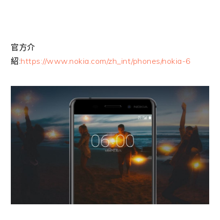
官方介
紹:
https://www.nokia.com/zh_int/phones/nokia-6