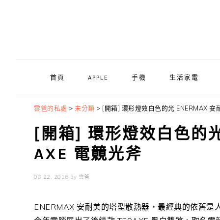
Skip
Skip
Skip
to
to
to
primary
main
primary
navigation
content
sidebar
首頁
APPLE
手機
生活家電
雲爸的私處
>
未分類
>
[開箱] 環形燈效白色的光 ENERMAX 安耐
[開箱] 環形燈效白色的光 
AXE 電竸光斧
08 22, 2016
by
雲爸
ENERMAX 安耐美的塔型散熱器，最經典的依舊是人氣