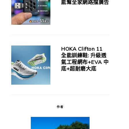
能幫全家網路擋廣告
HOKA Clifton 11
全能訓練鞋: 升級透
氣工程網布+EVA 中
底+超耐磨大底
作者