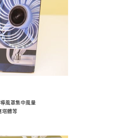
利導風罩集中風量
應塔體等