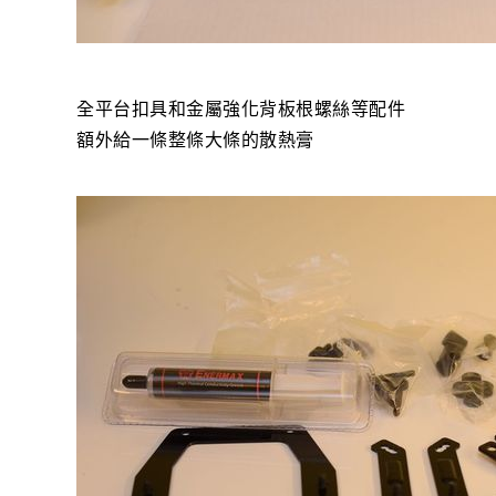
全平台扣具和金屬強化背板根螺絲等配件
額外給一條整條大條的散熱膏