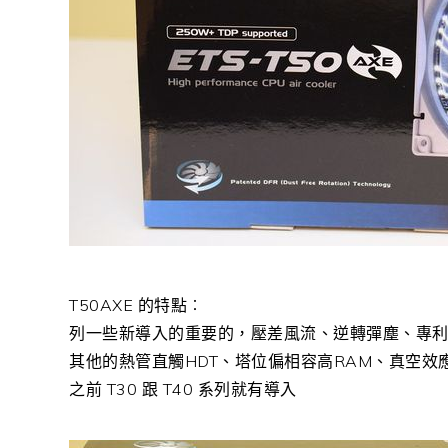
T50AXE 的特點︰
列一些新導入的重要的，壓差風流、逆轉彈塵、專
其他的熱管直觸HDT、塔位偏相容高RAM、真空效
之前 T30 跟 T40 系列就有導入