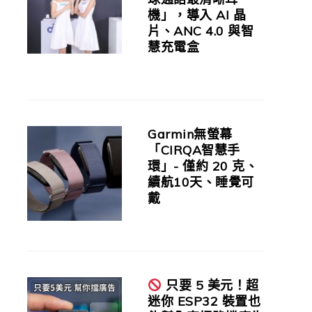
機」，導入 AI 晶
片、ANC 4.0 與智
慧充電盒
Garmin無螢幕
「CIRQA智慧手
環」- 僅約 20 克、
續航10天、睡覺可
戴
只要 5 美元！超
迷你 ESP32 裝置也