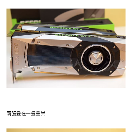
兩張疊在一疊疊樂