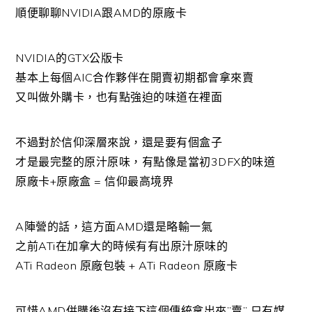
順便聊聊NVIDIA跟AMD的原廠卡
NVIDIA的GTX公版卡
基本上每個AIC合作夥伴在開賣初期都會拿來賣
又叫做外購卡，也有點強迫的味道在裡面
不過對於信仰深層來說，還是要有個盒子
才是最完整的原汁原味，有點像是當初3DFX的味道
原廠卡+原廠盒 = 信仰最高境界
A陣營的話，這方面AMD還是略輸一氣
之前ATi在加拿大的時候有有出原汁原味的
ATi Radeon 原廠包裝 + ATi Radeon 原廠卡
可惜AMD併購後沒有接下這個傳統拿出來”賣” 只有媒