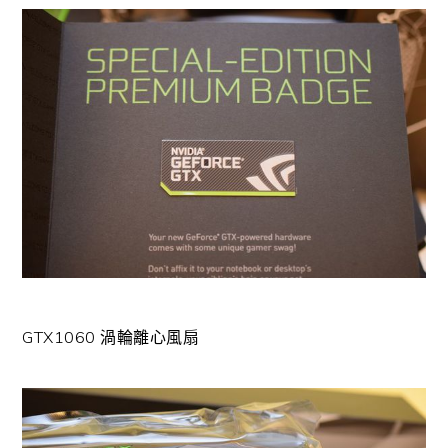
GTX1060 渦輪離心風扇