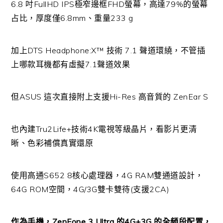
6.8 吋FullHD IPS極窄邊框FHD螢幕，高達79%的螢幕
占比，厚度僅6.8mm、重量233 g
加上DTS Headphone:X™ 技術 7.1 聲道環繞，不管插
上哪款耳機都有虛擬7.1聲道效果
但ASUS 這次直接附上支援Hi-Res 高音質的 ZenEar S
也內建Tru2Life+技術4K電視等級晶片，看影片更清
晰、色彩補償真實還原
使用高通S652 8核心處理器，4G RAM雙通道設計，
64G ROM空間，4G/3G雙卡雙待(支援2CA)
作為手機，ZenFone 3 Ultra 的4G+3G 的全頻段配置，